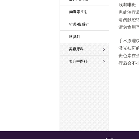
浅咖啡斑
肉毒素注射
患处治疗
请勿触碰
针美•瘦腿针
请勿食用
腋臭针
手术原理/
激光祛斑
美容牙科
斑色素在
美容中医科
疗后会不