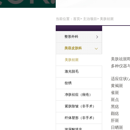
当前位置：
首页
>
主治项目
> 美肤祛斑
整形外科
美容皮肤科
美肤祛斑
美肤祛斑
多种仪器
激光脱毛
适应症状/
纹绣
黄褐斑
雀斑
净肤祛痘（痤疮）
斑点
紧肤除皱（非手术）
黑痣
颧痣
纤体塑形（非手术）
肝斑
日晒斑
玻尿酸填充