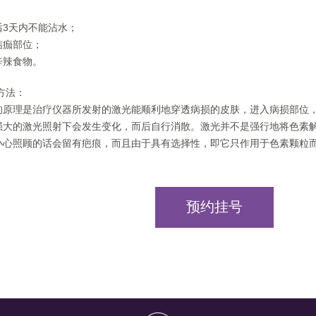
后3天内不能沾水；
结痂部位；
辛辣食物。
方法：
的原理是治疗仪器所发射的激光能顺利地穿透病损的皮肤，进入病损部位
强大的激光照射下会发生变化，而后自行消散。激光并不是强行地将色素
小心照顾的话会留有疤痕，而且由于具有选择性，即它只作用于色素颗粒
预约挂号