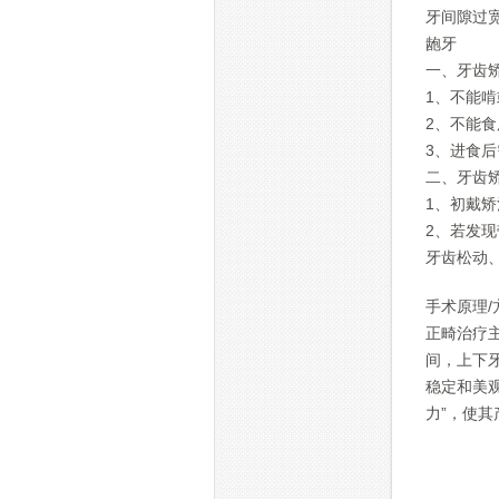
牙间隙过
龅牙
一、牙齿
1、不能
2、不能
3、进食
二、牙齿
1、初戴
2、若发
牙齿松动
手术原理/
正畸治疗
间，上下
稳定和美
力”，使