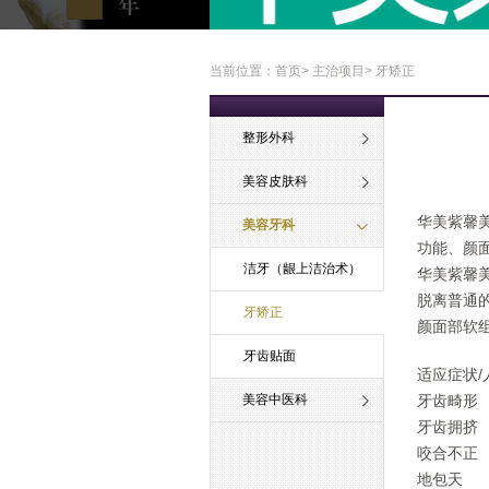
当前位置：
首页
>
主治项目
> 牙矫正
整形外科
美容皮肤科
华美紫馨
美容牙科
功能、颜
洁牙（龈上洁治术）
华美紫馨
脱离普通
牙矫正
颜面部软
牙齿贴面
适应症状/
美容中医科
牙齿畸形
牙齿拥挤
咬合不正
地包天