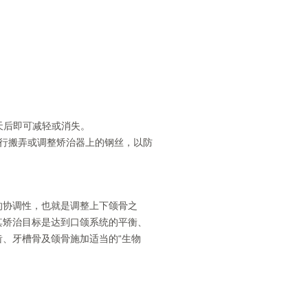
天后即可减轻或消失。
行搬弄或调整矫治器上的钢丝，以防
的协调性，也就是调整上下颌骨之
其矫治目标是达到口颌系统的平衡、
、牙槽骨及颌骨施加适当的“生物