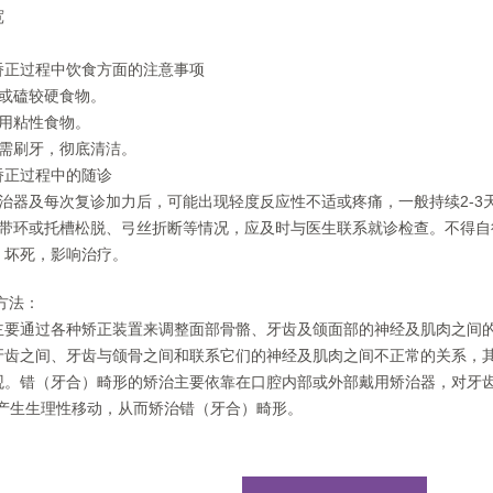
宽
矫正过程中饮食方面的注意事项
啃或磕较硬食物。
食用粘性食物。
后需刷牙，彻底清洁。
矫正过程中的随诊
矫治器及每次复诊加力后，可能出现轻度反应性不适或疼痛，一般持续2-3
现带环或托槽松脱、弓丝折断等情况，应及时与医生联系就诊检查。不得自
、坏死，影响治疗。
方法：
主要通过各种矫正装置来调整面部骨骼、牙齿及颌面部的神经及肌肉之间
牙齿之间、牙齿与颌骨之间和联系它们的神经及肌肉之间不正常的关系，
观。错（牙合）畸形的矫治主要依靠在口腔内部或外部戴用矫治器，对牙齿
其产生生理性移动，从而矫治错（牙合）畸形。