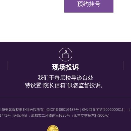
预约挂号
现场投诉
我们于每层楼导诊台处
特设置“院长信箱”供您监督投诉。
权四川华美紫馨整形外科医院所有 |
蜀ICP备09016487号
| 成公网备字第[200600031] | 
4-2771号 | 医院地址：成都市二环路南三段25号（永丰立交桥东行300米）