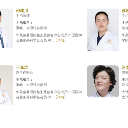
邵建川
苏
主治医师
主
主治项目：
主
重睑、全眼综合塑形
综合
华美紫馨眼部整形及修复中心成员 中国医学
华
会整形外科学会会员 中...
【详细】
馨眼
王逸涛
河
副主任医师
华
主治项目：
主
重睑、全眼综合塑形
韩式
华美紫馨眼部整形及修复中心成员 中国医学
大韩
会整形外科学会会员 中...
【详细】
太平