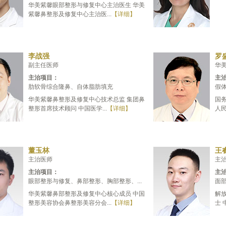
华美紫馨眼部整形与修复中心主治医生 华美
紫馨鼻整形及修复中心主治医...
【详细】
李战强
罗
副主任医师
华
主治项目：
主
肋软骨综合隆鼻、自体脂肪填充
假
华美紫馨鼻整形及修复中心技术总监 集团鼻
国
整形首席技术顾问 中国医学...
【详细】
人民
董玉林
王
主治医师
主
主治项目：
主
眼部整形与修复、鼻部整形、胸部整形、...
面
华美紫馨鼻部整形及修复中心核心成员 中国
解
整形美容协会鼻整形美容分会...
【详细】
士 