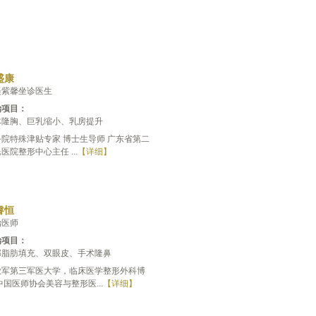
盛康
美紫馨坐诊医生
治项目：
体隆胸、巨乳缩小、乳房提升
务院特殊津贴专家 博士生导师 广东省第二
医院整形中心主任 ...
【详细】
睿恒
治医师
治项目：
部脂肪填充、双眼皮、手术隆鼻
放军第三军医大学，临床医学整形外科博
中国医师协会美容与整形医...
【详细】