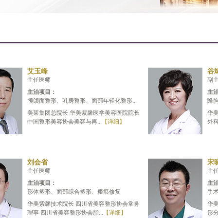
艾玉峰
谷
主任医师
副
主治项目：
主
颅颌面整形、乳房整形、面部年轻化整形...
隆胸
美莱集团总院长 华美紫馨医学美容医院院长
华
中国整形美容协会美容与再...
【详细】
外科
刘会省
宋
主任医师
主
主治项目：
主
形体塑形、面部综合塑形、瘢痕修复
手
华美紫馨技术院长 四川省美容整形协会常务
华
理事 四川省美容整形协会脂...
【详细】
形分