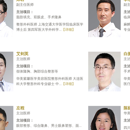
副主任医师
副
主治项目：
主
脂肪填充、双眼皮、手术隆鼻
临
整形外科医师 上海交通大学医学院临床医学
麻醉
博士后 第四军医大学外科学...
【详细】
专业
艾剑英
白
主治医师
主
主治项目：
主
假体隆胸、胸部综合整形等
手
华美紫馨医学美容医院整形外科医师 大连医
华
科大学整形外科专业硕士 中...
【详细】
医疗
左程
陈
主治医师
华
主治项目：
主
眼部整形、综合隆鼻、男士眼鼻塑形、面...
四