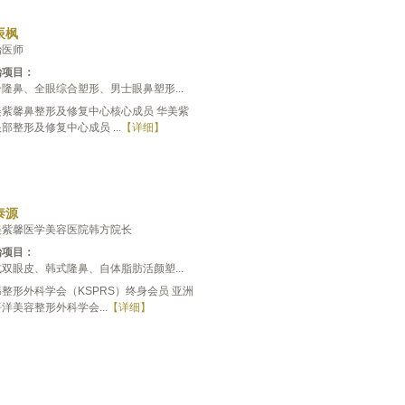
辰枫
治医师
治项目：
隆鼻、全眼综合塑形、男士眼鼻塑形...
美紫馨鼻整形及修复中心核心成员 华美紫
部整形及修复中心成员 ...
【详细】
泰源
美紫馨医学美容医院韩方院长
治项目：
双眼皮、韩式隆鼻、自体脂肪活颜塑...
整形外科学会（KSPRS）终身会员 亚洲
洋美容整形外科学会...
【详细】