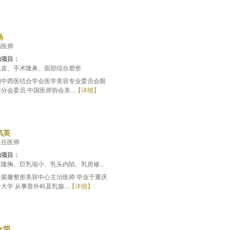
杨
治医师
治项目：
眼皮、手术隆鼻、面部综合塑形
国中西医结合学会医学美容专业委员会眼
分会委员 中国医师协会美...
【详细】
凯英
主任医师
治项目：
隆胸、巨乳缩小、乳头内陷、乳房修...
美紫馨整形美容中心主治医师 毕业于重庆
大学 从事普外科及乳腺...
【详细】
永荣