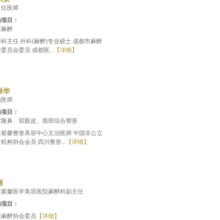
主任医师
治项目：
床麻醉
科主任 外科(麻醉)专业硕士 成都市麻醉
委员会委员 成都医...
【详细】
振华
治医师
治项目：
术隆鼻、双眼皮、面部综合塑形
美紫馨整形美容中心主治医师 中国非公立
机构协会会员 四川整形...
【详细】
丽
美紫馨医学美容医院麻醉科副主任
治项目：
川麻醉协会委员
【详细】