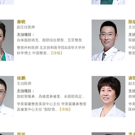
秦晓
陈
副主任医师
主
主治项目：
主
自体脂肪填充、面部综合塑形、五官整形
双
整形外科医师 北京协和医学院&清华大学外
中
科学博士 中国整形...
【详细】
整形
徐鹏
谢
主治医师
副
主治项目：
主
肋软骨隆鼻、高难度鼻修复、全面部高定...
假体
华美紫馨整形美容中心主任 华美紫馨鼻整形
华
及修复中心主任 “肋软骨...
【详细】
医科
郑岩
李