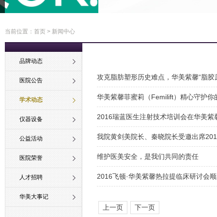
当前位置：
首页
> 新闻中心
品牌动态
攻克脂肪塑形历史难点，华美紫馨“脂胶
医院公告
华美紫馨菲蜜莉（Femilift）精心守护
学术动态
2016瑞蓝医生注射技术培训会在华美紫
仪器设备
我院黄剑美院长、秦晓院长受邀出席20
公益活动
维护医美安全，是我们共同的责任
医院荣誉
2016飞顿·华美紫馨热拉提临床研讨会
人才招聘
华美大事记
上一页
下一页