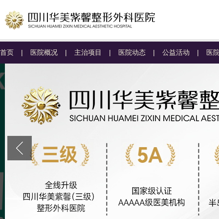
首页
|
医院概况
|
主治项目
|
医院动态
|
公益活动
|
医